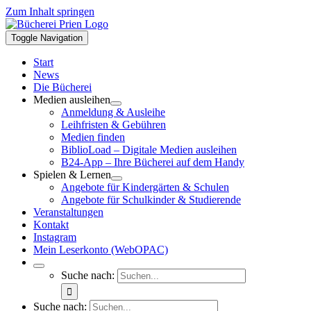
Zum Inhalt springen
Toggle Navigation
Start
News
Die Bücherei
Medien ausleihen
Anmeldung & Ausleihe
Leihfristen & Gebühren
Medien finden
BiblioLoad – Digitale Medien ausleihen
B24-App – Ihre Bücherei auf dem Handy
Spielen & Lernen
Angebote für Kindergärten & Schulen
Angebote für Schulkinder & Studierende
Veranstaltungen
Kontakt
Instagram
Mein Leserkonto (WebOPAC)
Suche nach:
Suche nach: