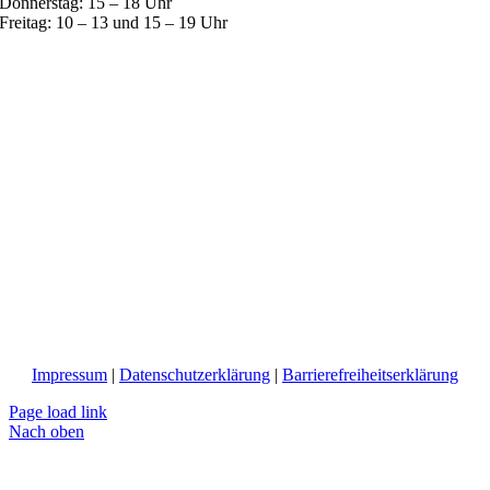
Donnerstag:
15 – 18 Uhr
Freitag:
10 – 13 und 15 – 19 Uhr
Impressum
|
Datenschutzerklärung
|
Barrierefreiheitserklärung
Page load link
Nach oben