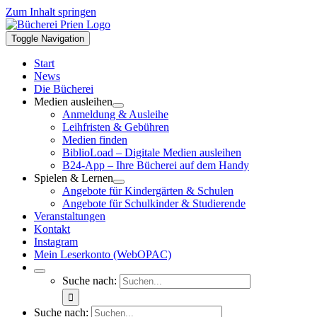
Zum Inhalt springen
Toggle Navigation
Start
News
Die Bücherei
Medien ausleihen
Anmeldung & Ausleihe
Leihfristen & Gebühren
Medien finden
BiblioLoad – Digitale Medien ausleihen
B24-App – Ihre Bücherei auf dem Handy
Spielen & Lernen
Angebote für Kindergärten & Schulen
Angebote für Schulkinder & Studierende
Veranstaltungen
Kontakt
Instagram
Mein Leserkonto (WebOPAC)
Suche nach:
Suche nach: